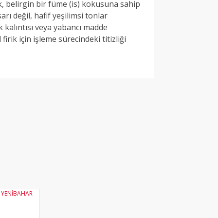
ik, belirgin bir füme (is) kokusuna sahip
rı değil, hafif yeşilimsi tonlar
ık kalıntısı veya yabancı madde
rik için işleme sürecindeki titizliği
ne ilk yorumu siz yapın!
Yorum Yaz
YENİ