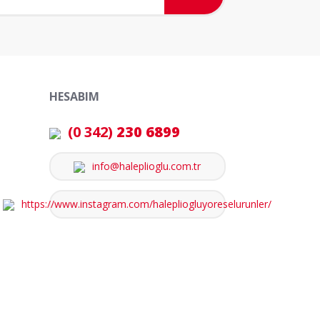
HESABIM
(0 342)
230 6899
info@haleplioglu.com.tr
https://www.instagram.com/halepliogluyoreselurunler/