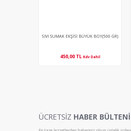
SIVI SUMAK EKŞİSİ BÜYÜK BOY(500 GR)
450,00 TL
Kdv Dahil
ÜCRETSİZ
HABER BÜLTENİ
En taze lezzetlerden haberiniz olsun üstelik sizler