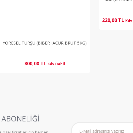
220,00 TL
Kdv
YÖRESEL TURŞU (BİBER+ACUR BRÜT 5KG)
800,00 TL
Kdv Dahil
ABONELİĞİ
e özel fırsatlar için hemen