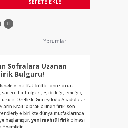
SEPETE EKLE
Yorumlar
n Sofralara Uzanan
Firik Bulguru!
eleneksel mutfak kültürümüzün en
, sadece bir bulgur çeşidi değil; emeğin,
lmasıdır. Özellikle Güneydoğu Anadolu ve
arın Kralı" olarak bilinen firik, son
trendleriyle birlikte dünya mutfaklarında
ye başlamıştır.
yeni mahsül firik
olması
e önemlidir.