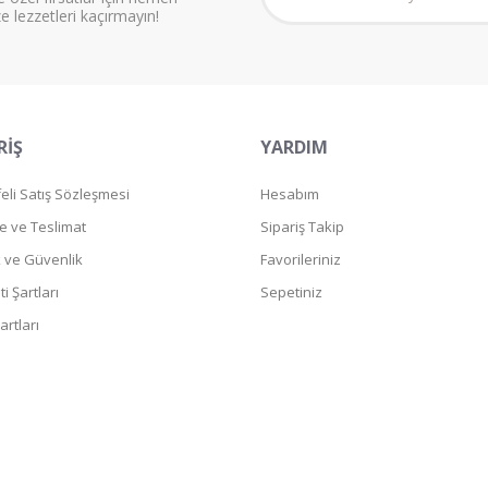
ze lezzetleri kaçırmayın!
RİŞ
YARDIM
li Satış Sözleşmesi
Hesabım
 ve Teslimat
Sipariş Takip
ik ve Güvenlik
Favorileriniz
i Şartları
Sepetiniz
artları