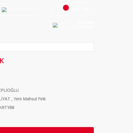
SEPETİM
Giriş Yap
/
Üye Ol
(0 342)
230 6899
(0 532)
216 8644
K
EPLİOĞLU
LİYAT
,
Yeni Mahsul Firik
KRTY88