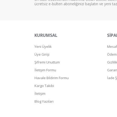
ücretsiz e-bülten aboneliğinizi başlatın ve yeni ta
KURUMSAL
SİPA
Yeni Üyelik
Mesafe
Üye Girişi
Ödeme
Şifremi Unuttum
Gizlil
İletişim Formu
Garant
Havale Bildirim Formu
İade Ş
Kargo Takibi
İletişim
Blog Yazıları