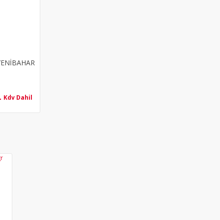
YENİBAHAR
L
Kdv Dahil