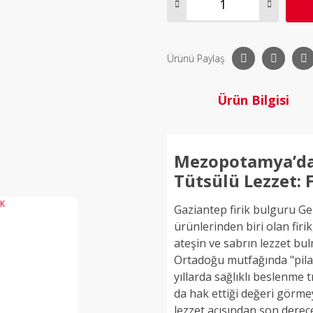
Ürünü Paylaş
Ürün Bilgisi
Mezopotamya’da
Tütsülü Lezzet: 
Gaziantep firik bulguru G
ürünlerinden biri olan firik
ateşin ve sabrın lezzet bu
Ortadoğu mutfağında "pilavl
yıllarda sağlıklı beslenme 
da hak ettiği değeri görme
lezzet açısından son derec