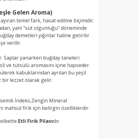
Ateşle Gelen Aroma)
 ayıran temel fark, hasat edilme biçimidir.
an, yani "süt olgunluğu" döneminde
uğday demetleri yığınlar haline getirilir
e verilir.
ir. Saplar yanarken buğday taneleri
li ve tütsülü aromasını içine hapseder.
ülerek kabuklarından ayrılan bu yeşil
 bir lezzet olarak gelir.
isemik İndeks,Zengin Mineral
 mahsül firik için belirgin özelliklerdir.
n elbette
Etli Firik Pilavı
dır.