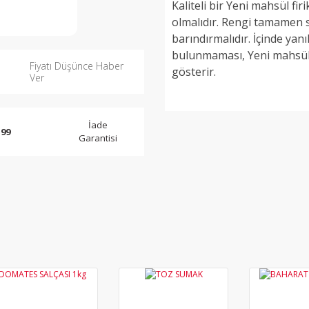
Kaliteli bir Yeni mahsül fir
olmalıdır. Rengi tamamen sa
barındırmalıdır. İçinde yan
bulunmaması, Yeni mahsül fi
Fiyatı Düşünce Haber
gösterir.
Ver
İade
 99
Garantisi
Bu ürü
YENİ