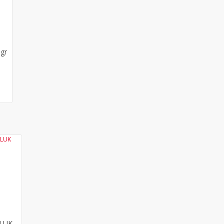
gr
YENİ
ULUK