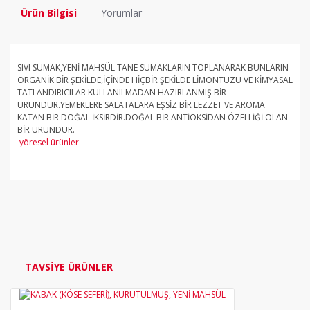
Ürün Bilgisi
Yorumlar
SIVI SUMAK,YENİ MAHSÜL TANE SUMAKLARIN TOPLANARAK BUNLARIN
ORGANİK BİR ŞEKİLDE,İÇİNDE HİÇBİR ŞEKİLDE LİMONTUZU VE KİMYASAL
TATLANDIRICILAR KULLANILMADAN HAZIRLANMIŞ BİR
ÜRÜNDÜR.YEMEKLERE SALATALARA EŞSİZ BİR LEZZET VE AROMA
KATAN BİR DOĞAL İKSİRDİR.DOĞAL BİR ANTİOKSİDAN ÖZELLİĞİ OLAN
BİR ÜRÜNDÜR.
yöresel ürünler
Bu ürüne ilk yorumu siz yapın!
Yorum Yaz
TAVSİYE ÜRÜNLER
YENİ