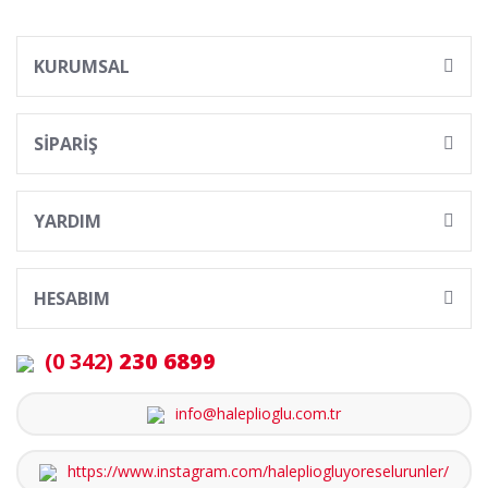
KURUMSAL
SİPARİŞ
YARDIM
HESABIM
(0 342)
230 6899
info@haleplioglu.com.tr
https://www.instagram.com/halepliogluyoreselurunler/