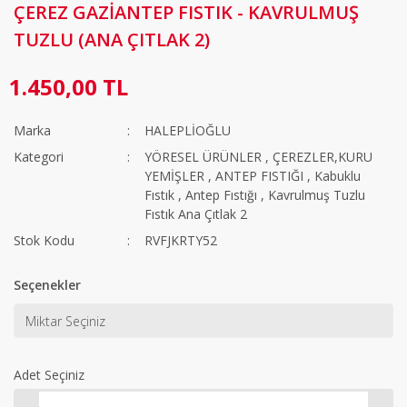
ÇEREZ GAZİANTEP FISTIK - KAVRULMUŞ
TUZLU (ANA ÇITLAK 2)
1.450,00 TL
Marka
HALEPLİOĞLU
Kategori
YÖRESEL ÜRÜNLER
,
ÇEREZLER,KURU
YEMİŞLER
,
ANTEP FISTIĞI
,
Kabuklu
Fıstık
,
Antep Fıstığı
,
Kavrulmuş Tuzlu
Fıstık Ana Çıtlak 2
Stok Kodu
RVFJKRTY52
Seçenekler
Adet Seçiniz