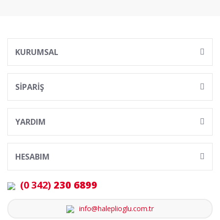
KURUMSAL
SİPARİŞ
YARDIM
HESABIM
(0 342)
230 6899
info@haleplioglu.com.tr