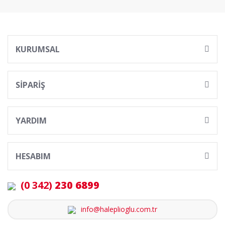
KURUMSAL
SİPARİŞ
YARDIM
HESABIM
(0 342)
230 6899
info@haleplioglu.com.tr