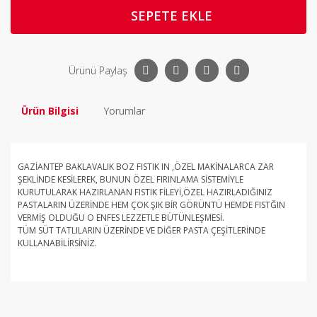
SEPETE EKLE
Ürünü Paylaş
Ürün Bilgisi
Yorumlar
GAZİANTEP BAKLAVALIK BOZ FISTIK IN ,ÖZEL MAKİNALARCA ZAR
ŞEKLİNDE KESİLEREK, BUNUN ÖZEL FIRINLAMA SİSTEMİYLE
KURUTULARAK HAZIRLANAN FISTIK FİLEYİ,ÖZEL HAZIRLADIĞINIZ
PASTALARIN ÜZERİNDE HEM ÇOK ŞIK BİR GÖRÜNTÜ HEMDE FISTĞIN
VERMİŞ OLDUĞU O ENFES LEZZETLE BÜTÜNLEŞMESİ.
TÜM SÜT TATLILARIN ÜZERİNDE VE DİĞER PASTA ÇEŞİTLERİNDE
KULLANABİLİRSİNİZ.
Bu ürüne ilk yorumu siz yapın!