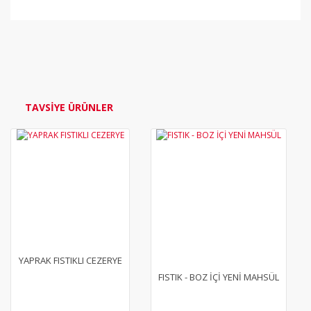
Bu ürüne ilk yorumu siz yapın!
Yorum Yaz
TAVSİYE ÜRÜNLER
YENİ
YENİ
YAPRAK FISTIKLI CEZERYE
FISTIK - BOZ İÇİ YENİ MAHSÜL