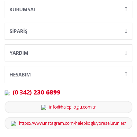
KURUMSAL
SİPARİŞ
YARDIM
HESABIM
(0 342)
230 6899
info@haleplioglu.com.tr
https://www.instagram.com/halepliogluyoreselurunler/