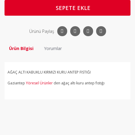
SEPETE EKLE
Ürünü Paylaş
Ürün Bilgisi
Yorumlar
AĞAÇ ALTI KABUKLU KIRMIZI KURU ANTEP FISTIĞI
Gaziantep
Yöresel Ürünler
den ağaç altı kuru antep fıstığı
Bu ürüne ilk yorumu siz yapın!
Yorum Yaz