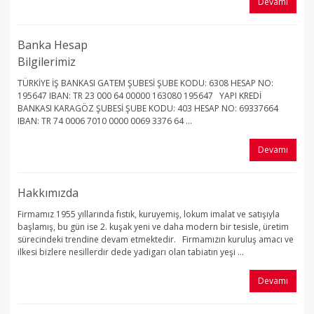
Devamı
Banka Hesap
Bilgilerimiz
TÜRKİYE İŞ BANKASI GATEM ŞUBESİ ŞUBE KODU: 6308 HESAP NO:
195647 IBAN: TR 23 000 64 00000 163080 195647 YAPI KREDİ
BANKASI KARAGÖZ ŞUBESİ ŞUBE KODU: 403 HESAP NO: 69337664
IBAN: TR 74 0006 7010 0000 0069 3376 64 ...
Devamı
Hakkımızda
Firmamız 1955 yıllarında fıstık, kuruyemiş, lokum imalat ve satışıyla
başlamış, bu gün ise 2. kuşak yeni ve daha modern bir tesisle, üretim
sürecindeki trendine devam etmektedir. Firmamızın kuruluş amacı ve
ilkesi bizlere nesillerdir dede yadigarı olan tabiatın yeşi ...
Devamı