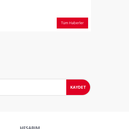
Tüm Haberler
KAYDET
HESABIM