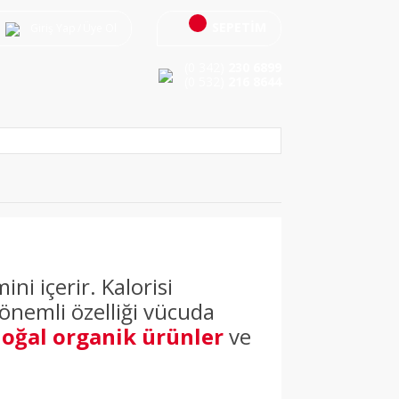
SEPETİM
Giriş Yap
/
Üye Ol
(0 342)
230 6899
(0 532)
216 8644
ni içerir. Kalorisi
 önemli özelliği vücuda
oğal organik ürünler
ve