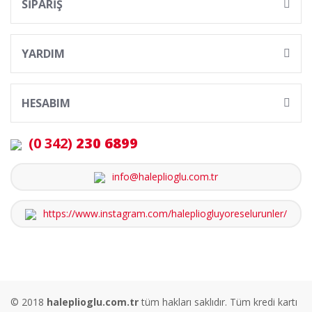
SİPARİŞ
YARDIM
HESABIM
(0 342)
230 6899
info@haleplioglu.com.tr
https://www.instagram.com/halepliogluyoreselurunler/
© 2018
haleplioglu.com.tr
tüm hakları saklıdır. Tüm kredi kartı