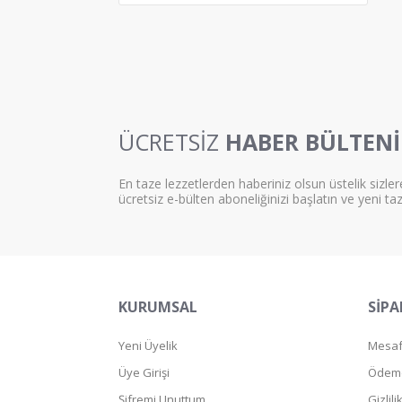
ÜCRETSİZ
HABER BÜLTENİ
En taze lezzetlerden haberiniz olsun üstelik sizler
ücretsiz e-bülten aboneliğinizi başlatın ve yeni ta
KURUMSAL
SİPA
Yeni Üyelik
Mesafe
Üye Girişi
Ödeme
Şifremi Unuttum
Gizlil