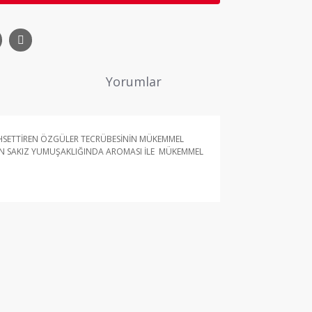
Yorumlar
AHSETTİREN ÖZGÜLER TECRÜBESİNİN MÜKEMMEL
 IN SAKIZ YUMUŞAKLIĞINDA AROMASI İLE MÜKEMMEL
ne ilk yorumu siz yapın!
Yorum Yaz