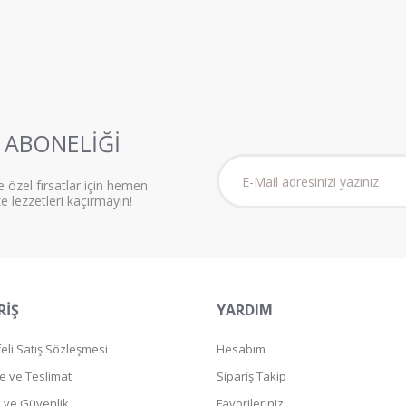
ABONELİĞİ
e özel fırsatlar için hemen
ze lezzetleri kaçırmayın!
RİŞ
YARDIM
li Satış Sözleşmesi
Hesabım
 ve Teslimat
Sipariş Takip
ik ve Güvenlik
Favorileriniz