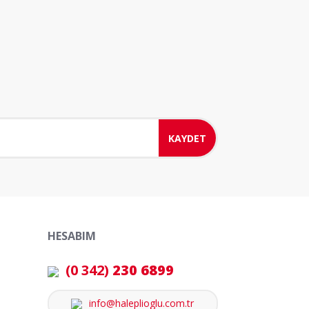
KAYDET
HESABIM
(0 342)
230 6899
info@haleplioglu.com.tr