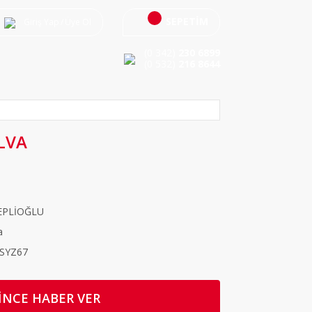
SEPETİM
Giriş Yap
/
Üye Ol
(0 342)
230 6899
(0 532)
216 8644
LVA
EPLİOĞLU
a
SYZ67
İNCE HABER VER