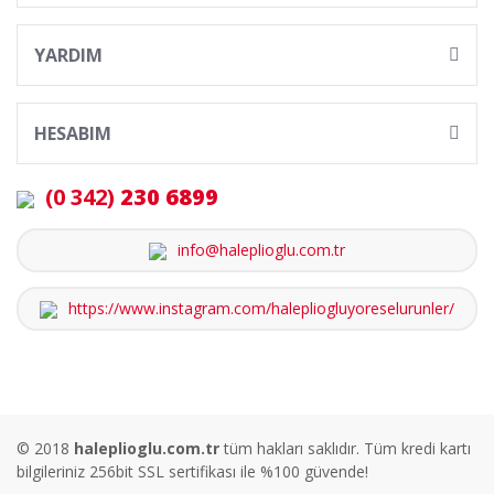
YARDIM
HESABIM
(0 342)
230 6899
info@haleplioglu.com.tr
https://www.instagram.com/halepliogluyoreselurunler/
© 2018
haleplioglu.com.tr
tüm hakları saklıdır. Tüm kredi kartı
bilgileriniz 256bit SSL sertifikası ile %100 güvende!