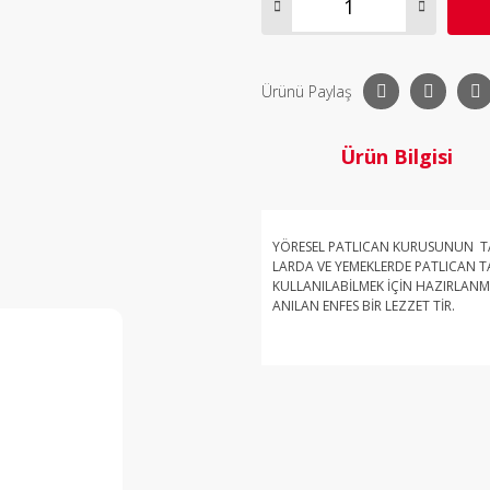
Ürünü Paylaş
Ürün Bilgisi
YÖRESEL PATLICAN KURUSUNUN TA
LARDA VE YEMEKLERDE PATLICAN TA
KULLANILABİLMEK İÇİN HAZIRLANMI
ANILAN ENFES BİR LEZZET TİR.
Bu ürü