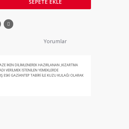
SEPETE EKLE
Yorumlar
ZE İKEN DİLİMLENEREK HAZIRLANAN ,KIZARTMA
DI VERİLMEK İSTENİLEN YEMEKLERDE
Ş ESKİ GAZİANTEP TABİRİ İLE KUZU KULAĞI OLARAK
ne ilk yorumu siz yapın!
Yorum Yaz