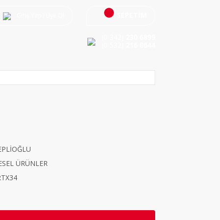
SEPETİM
Giriş Yap
/
Üye Ol
(0 342)
230 6899
(0 532)
216 8644
EPLİOĞLU
ESEL ÜRÜNLER
RTX34