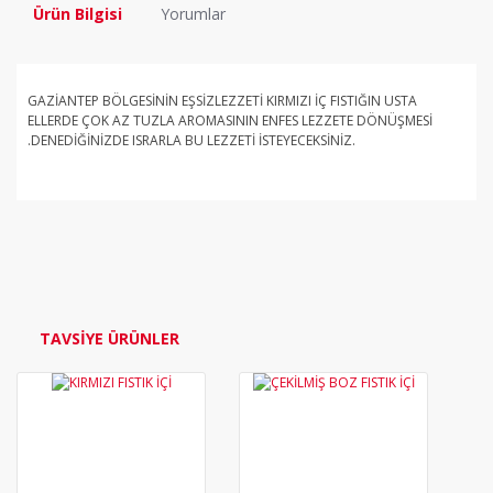
Ürün Bilgisi
Yorumlar
GAZİANTEP BÖLGESİNİN EŞSİZLEZZETİ KIRMIZI İÇ FISTIĞIN USTA
ELLERDE ÇOK AZ TUZLA AROMASININ ENFES LEZZETE DÖNÜŞMESİ
.DENEDİĞİNİZDE ISRARLA BU LEZZETİ İSTEYECEKSİNİZ.
Bu ürüne ilk yorumu siz yapın!
Yorum Yaz
TAVSİYE ÜRÜNLER
YENİ
YENİ