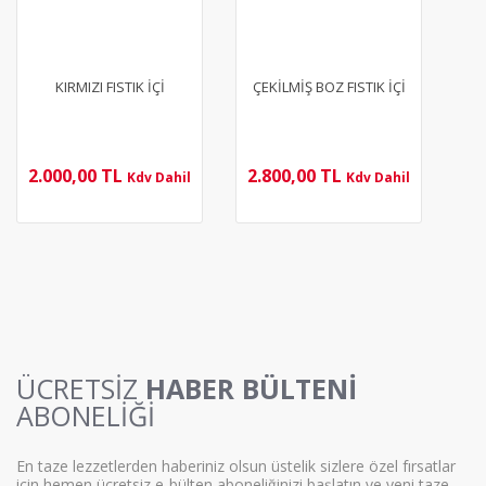
KIRMIZI FISTIK İÇİ
ÇEKİLMİŞ BOZ FISTIK İÇİ
2.000,00 TL
2.800,00 TL
Kdv Dahil
Kdv Dahil
ÜCRETSİZ
HABER BÜLTENİ
ABONELİĞİ
En taze lezzetlerden haberiniz olsun üstelik sizlere özel fırsatlar
için hemen ücretsiz e-bülten aboneliğinizi başlatın ve yeni taze