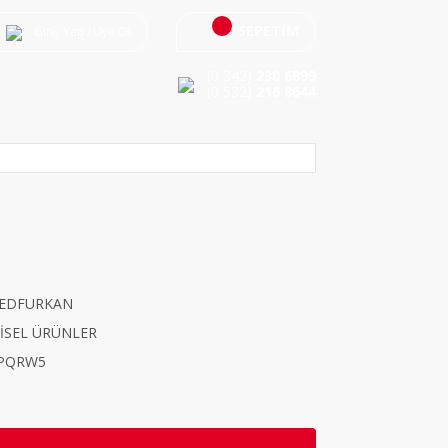
SEPETİM
Giriş Yap
/
Üye Ol
(0 342)
230 6899
(0 532)
216 8644
EDFURKAN
İSEL ÜRÜNLER
PQRW5