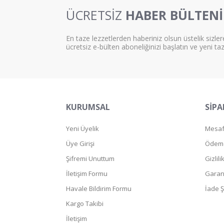
ÜCRETSİZ
HABER BÜLTENİ
En taze lezzetlerden haberiniz olsun üstelik sizler
ücretsiz e-bülten aboneliğinizi başlatın ve yeni ta
KURUMSAL
SİPA
Yeni Üyelik
Mesafe
Üye Girişi
Ödeme
Şifremi Unuttum
Gizlil
İletişim Formu
Garant
Havale Bildirim Formu
İade Ş
Kargo Takibi
İletişim