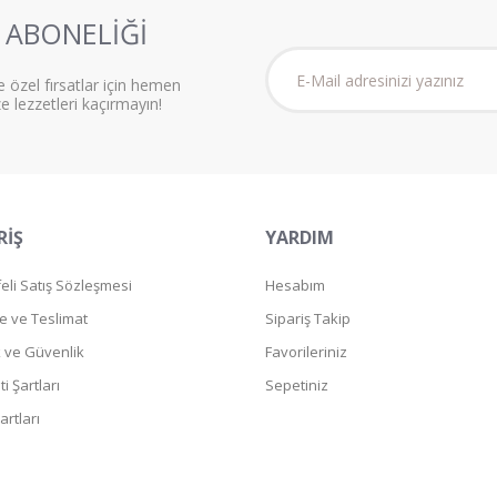
ABONELİĞİ
e özel fırsatlar için hemen
ze lezzetleri kaçırmayın!
RİŞ
YARDIM
li Satış Sözleşmesi
Hesabım
 ve Teslimat
Sipariş Takip
ik ve Güvenlik
Favorileriniz
i Şartları
Sepetiniz
artları