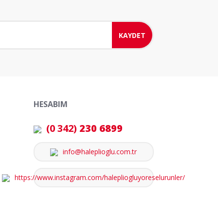
KAYDET
HESABIM
(0 342)
230 6899
info@haleplioglu.com.tr
https://www.instagram.com/halepliogluyoreselurunler/