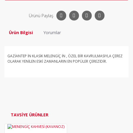
Ürünü Paylaş
Ürün Bilgisi
Yorumlar
GAZİANTEP İN KLASİK MELENGİÇ İN , ÖZEL BİR KAVRULMASIYLA ÇEREZ
OLARAK YENİLEN ESKİ ZAMANLARIN EN POPÜLER ÇEREZİDİR.
Bu ürüne ilk yorumu siz yapın!
Yorum Yaz
TAVSİYE ÜRÜNLER