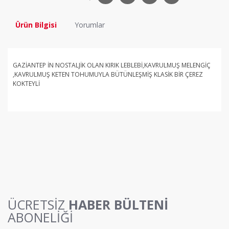
Ürün Bilgisi
Yorumlar
GAZİANTEP İN NOSTALJİK OLAN KIRIK LEBLEBİ,KAVRULMUŞ MELENGİÇ
,KAVRULMUŞ KETEN TOHUMUYLA BÜTÜNLEŞMİŞ KLASİK BİR ÇEREZ
KOKTEYLİ
Bu ürüne ilk yorumu siz yapın!
Yorum Yaz
ÜCRETSİZ
HABER BÜLTENİ
ABONELİĞİ