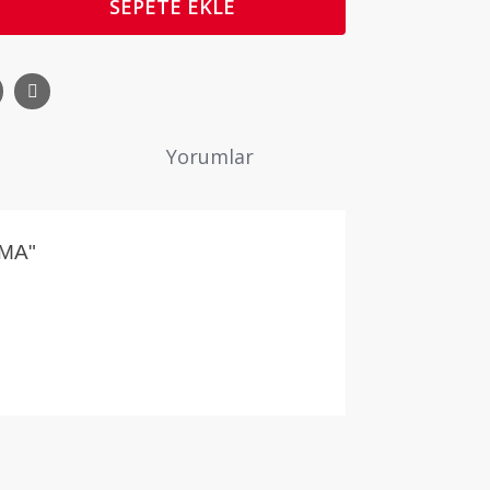
SEPETE EKLE
Yorumlar
MA"
ne ilk yorumu siz yapın!