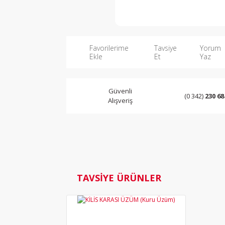
Favorilerime
Tavsiye
Yorum
Ekle
Et
Yaz
Güvenli
(0 342)
230 68
Alışveriş
TAVSİYE ÜRÜNLER
YENİ