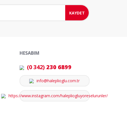
KAYDET
HESABIM
(0 342)
230 6899
info@haleplioglu.com.tr
https://www.instagram.com/halepliogluyoreselurunler/