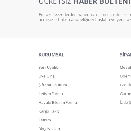
ÜCRETSİZ
HABER BÜLTENİ
En taze lezzetlerden haberiniz olsun üstelik sizler
ücretsiz e-bülten aboneliğinizi başlatın ve yeni ta
KURUMSAL
SİPA
Yeni Üyelik
Mesafe
Üye Girişi
Ödeme
Şifremi Unuttum
Gizlil
İletişim Formu
Garant
Havale Bildirim Formu
İade Ş
Kargo Takibi
İletişim
Blog Yazıları