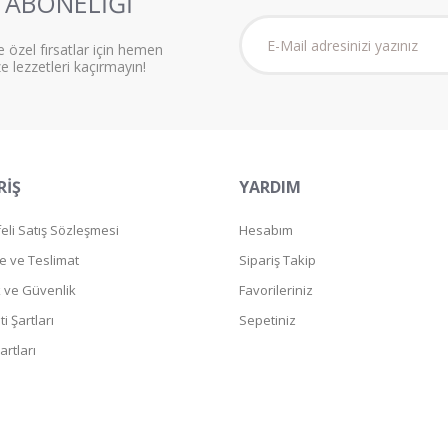
ABONELİĞİ
e özel fırsatlar için hemen
ze lezzetleri kaçırmayın!
RİŞ
YARDIM
li Satış Sözleşmesi
Hesabım
 ve Teslimat
Sipariş Takip
ik ve Güvenlik
Favorileriniz
i Şartları
Sepetiniz
artları