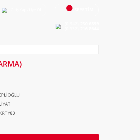
SEPETİM
Giriş Yap
/
Üye Ol
(0 342)
230 6899
(0 532)
216 8644
ARMA)
EPLİOĞLU
LİYAT
KRTY83