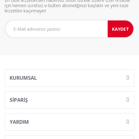
En taze lezzetlerden haberiniz olsun üstelik sizlere özel fırsatlar
için hemen ücretsiz e-bülten aboneliğinizi başlatın ve yeni taze
lezzetleri kaçırmayın!
KAYDET
KURUMSAL
SİPARİŞ
YARDIM