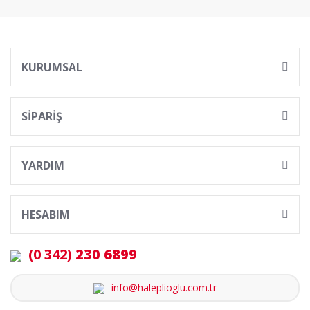
KURUMSAL
SİPARİŞ
YARDIM
HESABIM
(0 342)
230 6899
info@haleplioglu.com.tr