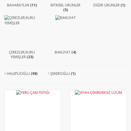
BAHARATLAR
(11)
BİTKİSEL ÜRÜNLER
DİĞER ÜRÜNLER
(1)
(5)
ÇEREZLER,KURU
BAKLİYAT
(4)
YEMİŞLER
(23)
HALEPLİOĞLU
(98)
ŞEKEROĞLU
(1)
YENİ
YENİ